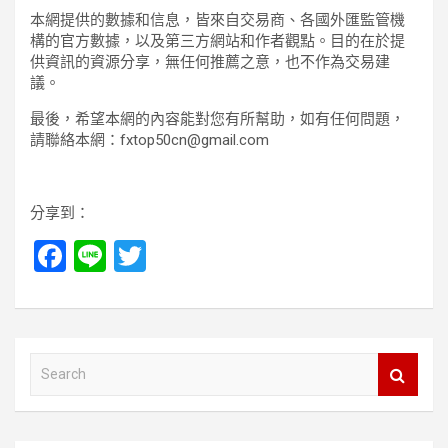
本網提供的數據和信息，皆來自交易商、各國外匯監管機
構的官方數據，以及第三方網站和作者觀點。目的在於提
供資訊的資源分享，無任何推薦之意，也不作為交易建
議。
最後，希望本網的內容能對您有所幫助，如有任何問題，
請聯絡本網：fxtop50cn@gmail.com
分享到：
F
Li
T
a
n
wi
ce
e
tt
b
er
S
o
e
a
o
r
c