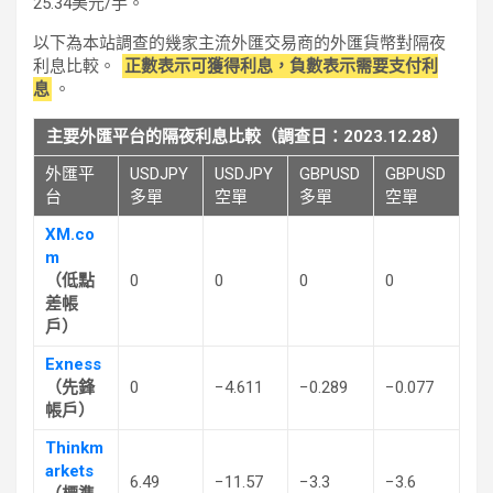
25.34美元/手。
以下為本站調查的幾家主流外匯交易商的外匯貨幣對隔夜
利息比較。
正數表示可獲得利息，負數表示需要支付利
息
。
主要外匯平台的隔夜利息比較（調查日：2023.12.28）
外匯平
USDJPY
USDJPY
GBPUSD
GBPUSD
台
多單
空單
多單
空單
XM.co
m
（低點
0
0
0
0
差帳
戶）
Exness
（先鋒
0
−4.611
−0.289
−0.077
帳戶）
Thinkm
arkets
6.49
−11.57
−3.3
−3.6