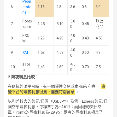
Pepp
6
ersto
1.16
2.8
3.6
0.6
3.0
ne
Forex
5.0
無此
7
1.25
5.10
0.45
.com
0
商品
FXC
4.0
8
1.29
4.28
0.40
4.50
M
0
4.0
9
XM
1.58
4.53
0.60
4.3
0
eTor
4.5
10
1.43
2.80
0.70
7.5
o
0
2.隔夜利息比較：
在選擇外匯平台時，有一個隱性交易成本-隔夜利息。
有
些平台的隔夜利息很貴，需要特別留意
。
以利差較大的美元/日圓（USDJPY）為例，Exness美元/日
圓空單隔夜利息，每標準手為−4.611；而同樣的美日空
單，ironfx的隔夜利息為-29.95；兩者的隔夜利息相差了