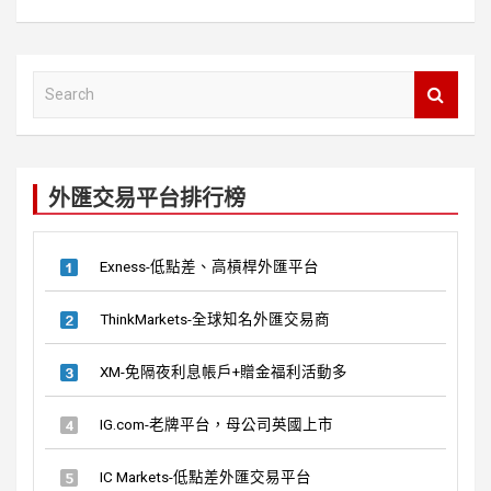
ce
e
tt
b
er
S
o
e
a
o
r
k
c
外匯交易平台排行榜
h
Exness-低點差、高槓桿外匯平台
ThinkMarkets-全球知名外匯交易商
XM-免隔夜利息帳戶+贈金福利活動多
IG.com-老牌平台，母公司英國上市
IC Markets-低點差外匯交易平台