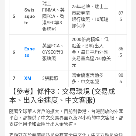
瑞士
25年老牌，瑞士上
Swis
FINMA、英
市證券商
87
5
squo
國FCA、香
銀行牌照，10萬瑞
.5
te
港SFC等3
郎保障
張牌照
2000倍高槓桿，低
英國FCA、
點差，即時出入
Exne
86
6
CYSEC等3
金，每日平均外匯
ss
.5
張牌照
交易量高達750億美
元
贈金優惠活動多
80
7
XM
3張牌照
多，中文客服
.5
【參考】條件3：交易環境 (交易成
本、出入金速度、中文客服)
隨著全球華人客戶的擴大，目前對香港・台灣開放的外匯
平台，都提供了中文交易界面以及24小時的中文客服，都
支援信用卡和電匯等出入金管道。
差距就在於券商網站是否有完全中文化，中文對應是否快