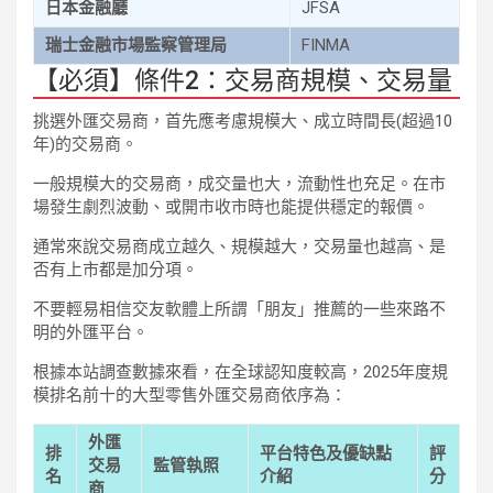
日本金融廳
JFSA
瑞士金融市場監察管理局
FINMA
【必須】條件2：交易商規模、交易量
挑選外匯交易商，首先應考慮規模大、成立時間長(超過10
年)的交易商。
一般規模大的交易商，成交量也大，流動性也充足。在市
場發生劇烈波動、或開市收市時也能提供穩定的報價。
通常來說交易商成立越久、規模越大，交易量也越高、是
否有上市都是加分項。
不要輕易相信交友軟體上所謂「朋友」推薦的一些來路不
明的外匯平台。
根據本站調查數據來看，在全球認知度較高，2025年度規
模排名前十的大型零售外匯交易商依序為：
外匯
排
平台特色及優缺點
評
交易
監管執照
名
介紹
分
商