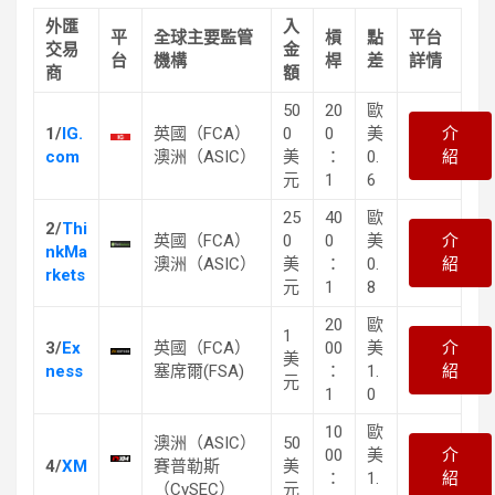
外匯
入
平
全球主要監管
槓
點
平台
交易
金
台
機構
桿
差
詳情
商
額
50
20
歐
1/
IG.
英國（FCA）
0
0
美
介
com
澳洲（ASIC）
美
：
0.
紹
元
1
6
25
40
歐
2/
Thi
英國（FCA）
0
0
美
介
nkMa
澳洲（ASIC）
美
：
0.
紹
rkets
元
1
8
20
歐
1
3/
Ex
英國（FCA）
00
美
介
美
ness
塞席爾(FSA)
：
1.
紹
元
1
0
10
歐
澳洲（ASIC）
50
00
美
介
4/
XM
賽普勒斯
美
：
1.
紹
（CySEC）
元