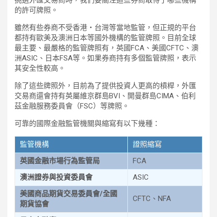
的許可牌照。
雖然有些券商不受香港・台灣等當地監管，但正規的平台
都持有歐美及澳洲日本等國外機構的監管牌照。目前全球
最主要、最嚴格的監管牌照有，英國FCA、美國CFTC、澳
洲ASIC、日本FSA等。如果券商持有多個監管牌照，表示
其安全性較高。
除了這些牌照外，目前為了提供投資人更高的槓桿，外匯
交易商還會持有英屬維京群島BVI、開曼群島CIMA、伯利
茲金融服務委員會（FSC）等牌照。
可靠的國際金融監管機關與縮寫有以下幾種：
監管機構
證照縮寫
英國金融市場行為監管局
FCA
澳洲證券與投資委員會
ASIC
美國商品期貨交易委員會/全國
CFTC、NFA
期貨協會