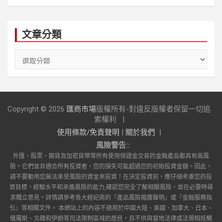
文章分類
文
章
分
類
Copyright © 2026
匯商市場
版權所有-對違反版權者保留一切追
索權利
使用條款/免責聲明
|
關於我們
風險警告::
外匯、股票、期貨及加密貨幣等所有使用保證金交易的金融產品都具有高風
險。它們並非適合所有投資者，您的損失可能超過您的初始投資金額。因此，
請不要動用您無法承受風險的資金來投資！在決定投資前，應仔細考慮您的投
資目標，經驗水平和承擔風險的能力,確認您完全了解相關風險，並在必要時尋
求獨立意見。詳情請參考各大經紀商的『產品風險揭露聲明』或『金融服務指
引』等相關文件。 本網站上的內容不適用於中國大陸、美國、加拿大、日本、
俄羅斯、北韓和伊朗等司法限制區域的居民，且不供與當地法律或法規相抵觸