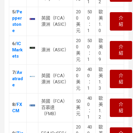
1
2
5/
Pe
20
50
歐
pper
英國（FCA）
0
0
美
介
ston
澳洲（ASIC）
美
：
1.
紹
e
元
1
0
20
50
歐
6/
IC
0
0
美
介
Mark
澳洲（ASIC）
美
：
0.
紹
ets
元
1
9
20
40
歐
7/
Av
英國（FCA）
0
0
美
介
atrad
澳洲（ASIC）
美
：
1.
紹
e
元
1
3
40
歐
英國（FCA）
50
8/
FX
0
美
介
百慕達
美
CM
：
1.
紹
（FMB）
元
1
2
20
40
歐