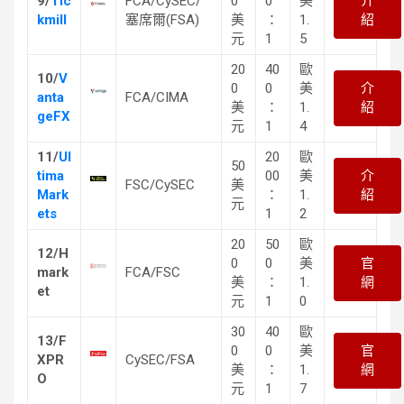
9/
Tic
FCA/CySEC/
0
0
美
介
kmill
塞席爾(FSA)
美
：
1.
紹
元
1
5
20
40
歐
10/
V
0
0
美
介
anta
FCA/CIMA
美
：
1.
紹
geFX
元
1
4
11/
Ul
20
歐
50
tima
00
美
介
FSC/CySEC
美
Mark
：
1.
紹
元
ets
1
2
20
50
歐
12/H
0
0
美
官
mark
FCA/FSC
美
：
1.
網
et
元
1
0
30
40
歐
13/F
0
0
美
官
XPR
CySEC/FSA
美
：
1.
網
O
元
1
7