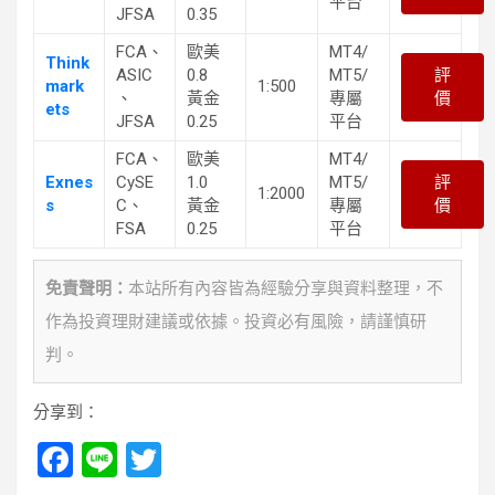
平台
JFSA
0.35
FCA、
歐美
MT4/
Think
ASIC
0.8
MT5/
評
mark
1:500
、
黃金
專屬
價
ets
JFSA
0.25
平台
FCA、
歐美
MT4/
Exnes
CySE
1.0
MT5/
評
1:2000
s
C、
黃金
專屬
價
FSA
0.25
平台
免責聲明：
本站所有內容皆為經驗分享與資料整理，不
作為投資理財建議或依據。投資必有風險，請謹慎研
判。
分享到：
F
Li
T
a
n
wi