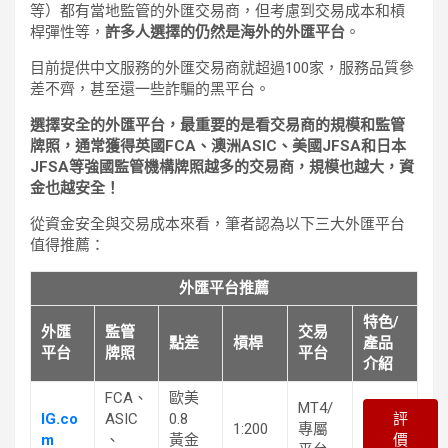
等）都有當地監管的外匯交易商，但考慮到交易成本和槓
桿彈性等，
許多人選擇的仍然是海外的外匯平台
。
目前提供中文服務的外匯交易商就超過100家，服務品質參
差不齊，甚至還一些詐騙的黑平台。
選擇安全的外匯平台，最重要的是看交易商的規模和監管
牌照，通常獲得英國FCA、澳洲ASIC、美國JFSA和日本
JFSA等強國監管機構牌照越多的交易商，規模也越大，資
金也越安全！
從資金安全與交易成本來看，筆者認為以下三大外匯平台
值得推薦：
外匯平台推薦
特色/
外匯
監管
交易
點差
槓桿
產品
平台
牌照
平台
介紹
FCA、
歐美
MT4/
IG.co
ASIC
0.8
評
1:200
專屬
m
、
黃金
價