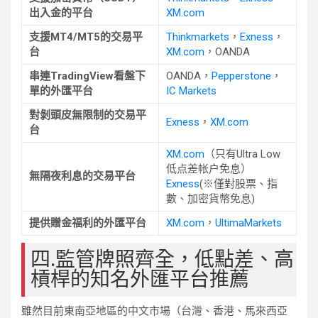
出入金的平台
XM.com
支援MT4/MT5的交易平
Thinkmarkets
，
Exness
，
台
XM.com
，OANDA
串連TradingView看盤下
OANDA，
Pepperstone
，
單的外匯平台
IC Markets
對剝頭皮無限制的交易平
Exness
，
XM.com
台
XM.com
（只有Ultra Low
低点差帐户免息）
無隔夜利息的交易平台
Exness
(※僅對股票、指
數、加密貨幣免息)
提供贈金福利的外匯平台
XM.com
，
UltimaMarkets
四.監管牌照齊全，低點差、高
槓桿的知名外匯平台推薦
雖然目前東南亞地區的中文市場（台灣、香港、馬來西亞