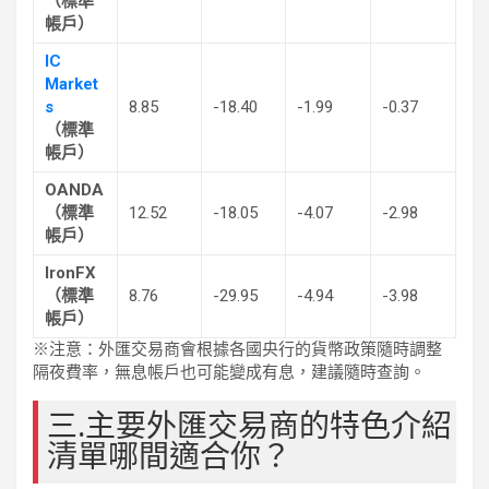
（標準
帳戶）
IC
Market
s
8.85
-18.40
-1.99
-0.37
（標準
帳戶）
OANDA
（標準
12.52
-18.05
-4.07
-2.98
帳戶）
IronFX
（標準
8.76
-29.95
-4.94
-3.98
帳戶）
※注意：外匯交易商會根據各國央行的貨幣政策隨時調整
隔夜費率，無息帳戶也可能變成有息，建議隨時查詢。
三.主要外匯交易商的特色介紹
清單哪間適合你？