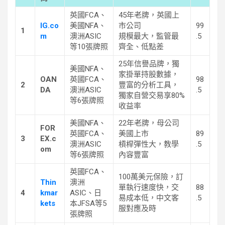
英國FCA、
45年老牌，英國上
IG.co
美國NFA、
市公司
99
1
m
澳洲ASIC
規模最大，監管最
.5
等10張牌照
齊全、低點差
25年信譽品牌，獨
美國NFA、
家掛單持股數據，
OAN
英國FCA、
98
2
豐富的分析工具，
DA
澳洲ASIC
.5
獨家自營交易享80%
等6張牌照
收益率
美國NFA、
22年老牌，母公司
FOR
英國FCA、
美國上市
89
3
EX.c
澳洲ASIC
槓桿彈性大，教學
.5
om
等6張牌照
內容豐富
英國FCA、
100萬美元保險，訂
Thin
澳洲
單執行速度快，交
88
4
kmar
ASIC、日
易成本低，中文客
.5
kets
本JFSA等5
服對應及時
張牌照