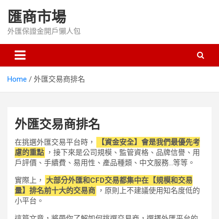
Skip
匯商市場
to
content
外匯保證金開戶懶人包
Home
外匯交易商排名
外匯交易商排名
在挑選外匯交易平台時，
【資金安全】會是我們最優先考
慮的重點
，接下來是公司規模、監管資格、品牌信譽、用
戶評價、手續費、易用性、產品種類、中文服務…等等。
實際上，
大部分外匯和CFD交易都集中在【規模和交易
量】排名前十大的交易商
，原則上不建議使用知名度低的
小平台。
這篇文章，將帶你了解如何挑選交易商，選擇外匯平台的