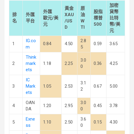
加密
黃金
原
外匯
股指
貨幣
排
外匯
XAU
油
歐元/美
標普
比特
名
平台
/US
W
元
500
幣/美
D
TI
元
IG.co
2.8
1
0.84
4.50
0.59
3.65
m
5
Think
3.0
2
mark
1.18
2.25
0.36
4.25
0
ets
IC
3.1
3
Mark
1.05
2.53
0.67
5.00
2
ets
OAN
3.0
4
1.20
2.95
0.45
3.78
DA
0
Exne
3.6
5
1.10
2.50
0.15
4.30
ss
0