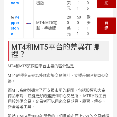
com
機版
美
：
0.
網
元
1
6
6/
Pe
20
50
歐
pper
MT4/MT5電
0
0
美
官
ston
腦・手機版
美
：
1.
網
e
元
1
0
MT4和MT5平台的差異在哪
裡？
MT4和MT5這兩個平台主要的區分點是：
MT4是邁達克專為外匯市場交易設計，支援差價合約CFD交
易。
而MT5系統則擴大了可支援市場的範圍，包括股票和大宗
商品市場。它能更好的連接到中心交易所。 MT5不是主要
用於外匯交易，交易者可以用來交易期貨、股票、債券、
齊全等等工具。
雖然，MT4是2004年開發的，但目前市面上95%的交易者還