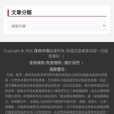
文章分類
文
章
分
類
Copyright © 2026
匯商市場
版權所有-對違反版權者保留一切追
索權利
使用條款/免責聲明
|
關於我們
風險警告::
外匯、股票、期貨及加密貨幣等所有使用保證金交易的金融產品都具有高風
險。它們並非適合所有投資者，您的損失可能超過您的初始投資金額。因此，
請不要動用您無法承受風險的資金來投資！在決定投資前，應仔細考慮您的投
資目標，經驗水平和承擔風險的能力,確認您完全了解相關風險，並在必要時尋
求獨立意見。詳情請參考各大經紀商的『產品風險揭露聲明』或『金融服務指
引』等相關文件。 本網站上的內容不適用於中國大陸、美國、加拿大、日本、
俄羅斯、北韓和伊朗等司法限制區域的居民，且不供與當地法律或法規相抵觸
的國家或地區的任何人分發或使用。在訪問前請確認您是否為受限地區居民！