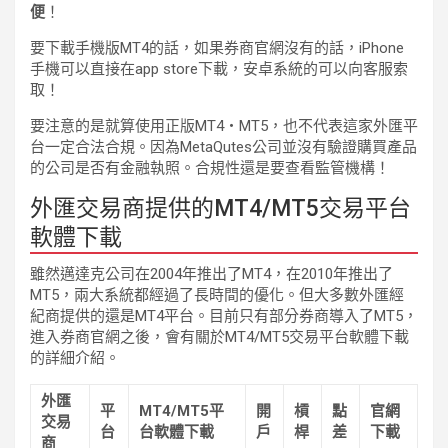
便
！
要下載手機版MT4的話，如果券商官網沒有的話，iPhone
手機可以直接在app store下載，安卓系統的可以向客服索
取！
要注意的是就算使用正版MT4・MT5，也不代表這家外匯平
台一定合法合規。因為MetaQutes公司並沒有驗證購買產品
的公司是否有金融執照。合規性還是要查看監管機構！
外匯交易商提供的MT4/MT5交易平台
軟體下載
雖然邁達克公司在2004年推出了MT4，在2010年推出了
MT5，兩大系統都經過了長時間的優化。但大多數外匯經
紀商提供的還是MT4平台。目前只有部分券商導入了MT5，
進入券商官網之後，會有關於MT4/MT5交易平台軟體下載
的詳細介紹。
外匯
平
MT4/MT5平
開
槓
點
官網
交易
台
台軟體下載
戶
桿
差
下載
商