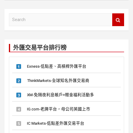
ce
e
tt
b
er
S
o
e
a
o
r
k
c
外匯交易平台排行榜
h
Exness-低點差、高槓桿外匯平台
ThinkMarkets-全球知名外匯交易商
XM-免隔夜利息帳戶+贈金福利活動多
IG.com-老牌平台，母公司英國上市
IC Markets-低點差外匯交易平台