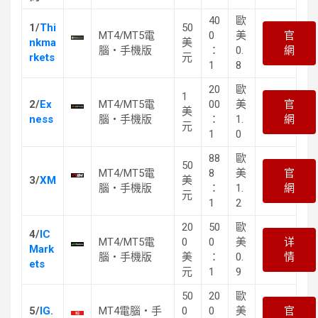
40
歐
1/
Thi
50
MT4/MT5電
0
美
官
nkma
美
腦・手機版
：
0.
網
rkets
元
1
8
20
歐
1
2/
Ex
MT4/MT5電
00
美
官
美
ness
腦・手機版
：
1.
網
元
1
0
88
歐
50
MT4/MT5電
8
美
官
3/
XM
美
腦・手機版
：
1.
網
元
1
2
20
50
歐
4/
IC
MT4/MT5電
0
0
美
详
Mark
腦・手機版
美
：
0.
情
ets
元
1
9
50
20
歐
5/
IG.
MT4電腦・手
0
0
美
官