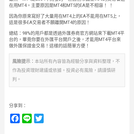
在用MT4。主要原因是MT4和MT5的EA是不相容！ ！
因為你原來寫好了大量用在MT4上的EA不能用在MT5上，
這是很多EA交易者不願離開MT4的原因！
總結：98%的用戶都是透過外匯券商官方網站來下載MT4平
台的，畢竟你要在外匯平台開戶之後，才能用MT4平台來
做外匯保證金交易！這樣的話簡單方便！
風險提示：
本站所有內容皆為經驗分享與資料整理，不
作為投資理財建議或依據。投資必有風險，請謹慎研
判。
分享到：
F
Li
T
a
n
wi