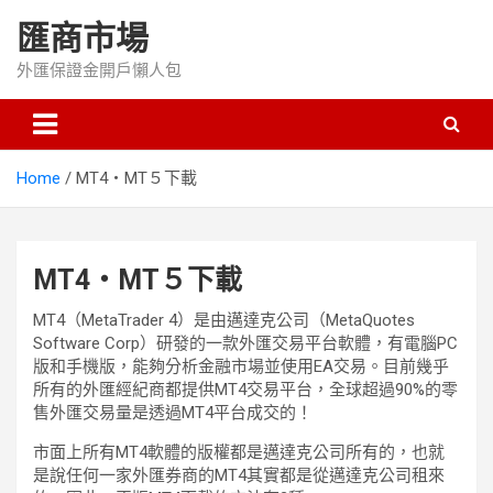
Skip
匯商市場
to
content
外匯保證金開戶懶人包
Home
MT4・MT５下載
MT4・MT５下載
MT4（MetaTrader 4）是由邁達克公司（MetaQuotes
Software Corp）研發的一款外匯交易平台軟體，有電腦PC
版和手機版，能夠分析金融市場並使用EA交易。目前幾乎
所有的外匯經紀商都提供MT4交易平台，全球超過90%的零
售外匯交易量是透過MT4平台成交的！
市面上所有MT4軟體的版權都是邁達克公司所有的，也就
是說任何一家外匯券商的MT4其實都是從邁達克公司租來