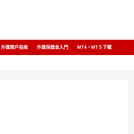
外匯開戶指南
外匯保證金入門
MT4・MT５下載