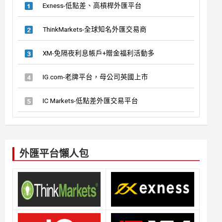
Exness-低點差、高槓桿外匯平台
ThinkMarkets-全球知名外匯交易商
XM-免隔夜利息帳戶+贈金福利活動多
IG.com-老牌平台，母公司英國上市
IC Markets-低點差外匯交易平台
外匯平台懶人包