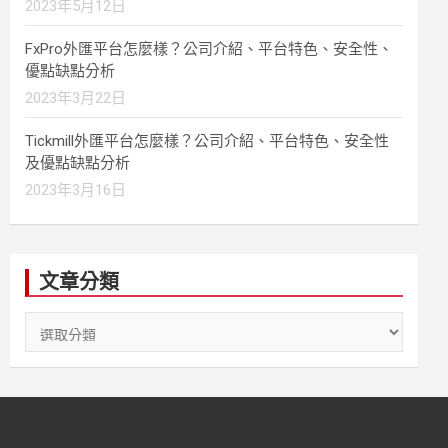
2023年5月12日
FxPro外匯平台怎麼樣？公司介紹、平台特色、安全性、
優點缺點分析
2023年3月22日
Tickmill外匯平台怎麼樣？公司介紹、平台特色、安全性
及優點缺點分析
2023年3月16日
文章分類
文
章
分
類