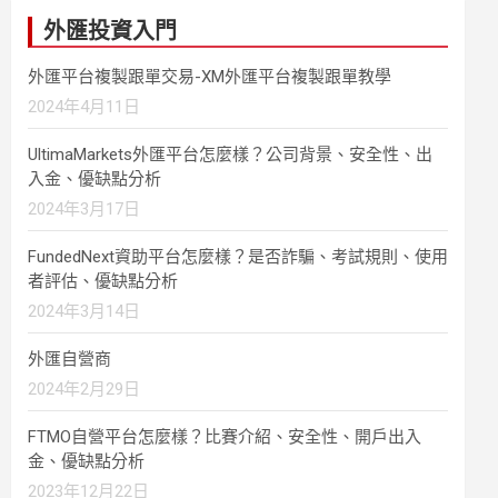
外匯投資入門
外匯平台複製跟單交易-XM外匯平台複製跟單教學
2024年4月11日
UltimaMarkets外匯平台怎麼樣？公司背景、安全性、出
入金、優缺點分析
2024年3月17日
FundedNext資助平台怎麼樣？是否詐騙、考試規則、使用
者評估、優缺點分析
2024年3月14日
外匯自營商
2024年2月29日
FTMO自營平台怎麼樣？比賽介紹、安全性、開戶出入
金、優缺點分析
2023年12月22日