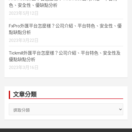
色、安全性、優缺點分析
2023年5月12日
FxPro外匯平台怎麼樣？公司介紹、平台特色、安全性、優
點缺點分析
2023年3月22日
Tickmill外匯平台怎麼樣？公司介紹、平台特色、安全性及
優點缺點分析
2023年3月16日
文章分類
文
章
分
類