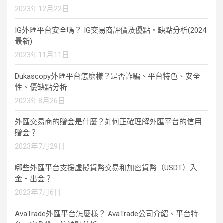
2023年12月22日
IG外匯平台安全嗎？ IG交易商評價及優點・缺點分析(2024
最新)
2023年11月11日
Dukascopy外匯平台怎麼樣？是否詐騙、平台特色、安全
性、優缺點分析
2023年8月26日
外匯交易商的贈金是什麼？如何正確理解外匯平台的信用
贈金？
2023年7月29日
哪些外匯平台支援虛擬貨幣交易和加密貨幣（USDT）入
金・出金？
2023年7月6日
AvaTrade外匯平台怎麼樣？ AvaTrade公司介紹、平台特