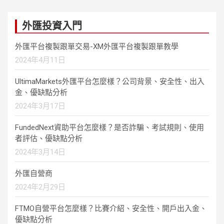
外匯投資入門
外匯平台複製跟單交易-XM外匯平台複製跟單教學
2024年4月11日
UltimaMarkets外匯平台怎麼樣？公司背景、安全性、出入
金、優缺點分析
2024年3月17日
FundedNext資助平台怎麼樣？是否詐騙、考試規則、使用
者評估、優缺點分析
2024年3月14日
外匯自營商
2024年2月29日
FTMO自營平台怎麼樣？比賽介紹、安全性、開戶出入金、
優缺點分析