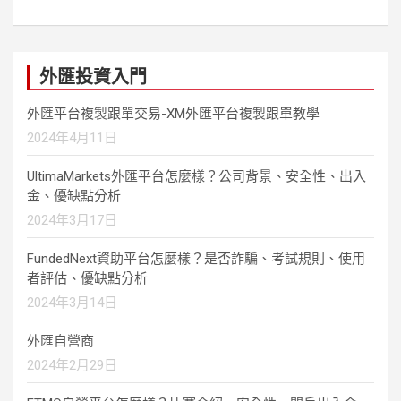
外匯投資入門
外匯平台複製跟單交易-XM外匯平台複製跟單教學
2024年4月11日
UltimaMarkets外匯平台怎麼樣？公司背景、安全性、出入
金、優缺點分析
2024年3月17日
FundedNext資助平台怎麼樣？是否詐騙、考試規則、使用
者評估、優缺點分析
2024年3月14日
外匯自營商
2024年2月29日