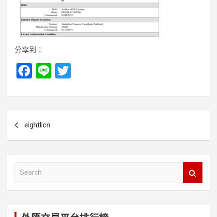
分享到：
F
Li
T
a
n
wi
ce
e
tt
b
er
文
eightlicn
o
章
o
導
k
覽
S
e
a
r
c