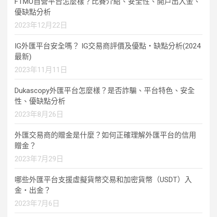
FTMO自營平台怎麼樣？比賽介紹、安全性、開戶出入金、
優缺點分析
2023年12月22日
IG外匯平台安全嗎？ IG交易商評價及優點・缺點分析(2024
最新)
2023年11月11日
Dukascopy外匯平台怎麼樣？是否詐騙、平台特色、安全
性、優缺點分析
2023年8月26日
外匯交易商的贈金是什麼？如何正確理解外匯平台的信用
贈金？
2023年7月29日
哪些外匯平台支援虛擬貨幣交易和加密貨幣（USDT）入
金・出金？
2023年7月6日