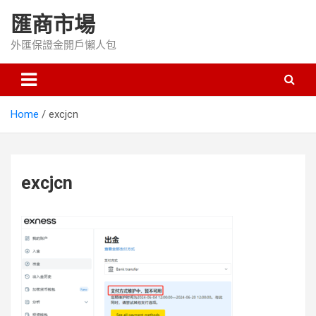
Skip
匯商市場
to
content
外匯保證金開戶懶人包
Home
excjcn
excjcn