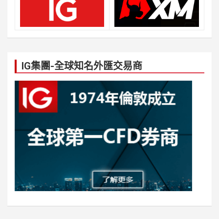
IG集團-全球知名外匯交易商