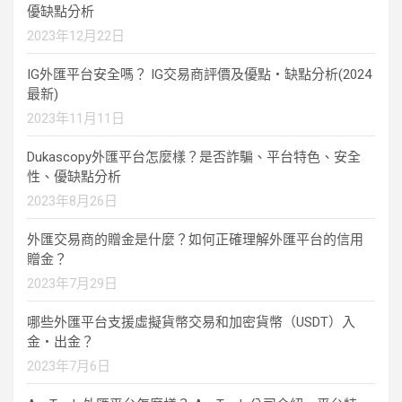
優缺點分析
2023年12月22日
IG外匯平台安全嗎？ IG交易商評價及優點・缺點分析(2024
最新)
2023年11月11日
Dukascopy外匯平台怎麼樣？是否詐騙、平台特色、安全
性、優缺點分析
2023年8月26日
外匯交易商的贈金是什麼？如何正確理解外匯平台的信用
贈金？
2023年7月29日
哪些外匯平台支援虛擬貨幣交易和加密貨幣（USDT）入
金・出金？
2023年7月6日