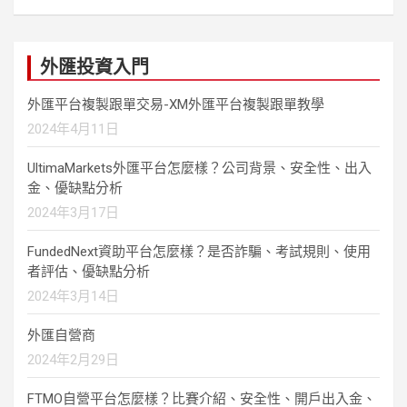
外匯投資入門
外匯平台複製跟單交易-XM外匯平台複製跟單教學
2024年4月11日
UltimaMarkets外匯平台怎麼樣？公司背景、安全性、出入
金、優缺點分析
2024年3月17日
FundedNext資助平台怎麼樣？是否詐騙、考試規則、使用
者評估、優缺點分析
2024年3月14日
外匯自營商
2024年2月29日
FTMO自營平台怎麼樣？比賽介紹、安全性、開戶出入金、