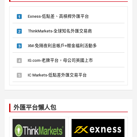
Exness-低點差、高槓桿外匯平台
ThinkMarkets-全球知名外匯交易商
XM-免隔夜利息帳戶+贈金福利活動多
IG.com-老牌平台，母公司英國上市
IC Markets-低點差外匯交易平台
外匯平台懶人包