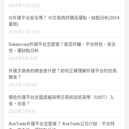
2023年12月22日
IG外匯平台安全嗎？ IG交易商評價及優點・缺點分析(2024
最新)
2023年11月11日
Dukascopy外匯平台怎麼樣？是否詐騙、平台特色、安全
性、優缺點分析
2023年8月26日
外匯交易商的贈金是什麼？如何正確理解外匯平台的信用
贈金？
2023年7月29日
哪些外匯平台支援虛擬貨幣交易和加密貨幣（USDT）入
金・出金？
2023年7月6日
AvaTrade外匯平台怎麼樣？ AvaTrade公司介紹、平台特