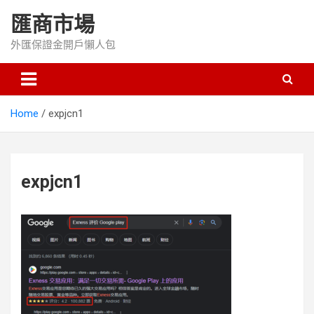
Skip
匯商市場
to
content
外匯保證金開戶懶人包
Home
expjcn1
expjcn1