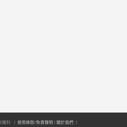
索權利
使用條款/免責聲明
|
關於我們