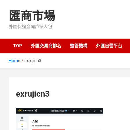
Skip
to
匯商市場
content
外匯保證金開戶懶人包
TOP
外匯交易商排名
監管機構
外匯自營平台
Home
exrujicn3
exrujicn3