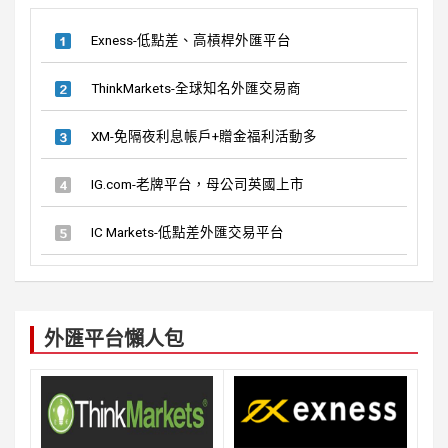
Exness-低點差、高槓桿外匯平台
ThinkMarkets-全球知名外匯交易商
XM-免隔夜利息帳戶+贈金福利活動多
IG.com-老牌平台，母公司英國上市
IC Markets-低點差外匯交易平台
外匯平台懶人包