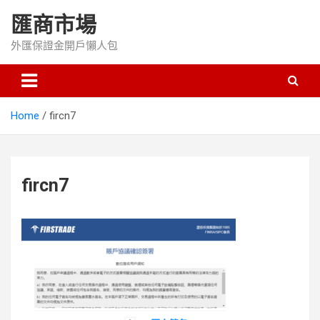
Skip
匯商市場
to
content
外匯保證金開戶懶人包
Home
fircn7
fircn7