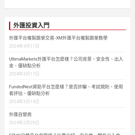
外匯投資入門
外匯平台複製跟單交易-XM外匯平台複製跟單教學
2024年4月11日
UltimaMarkets外匯平台怎麼樣？公司背景、安全性、出入
金、優缺點分析
2024年3月17日
FundedNext資助平台怎麼樣？是否詐騙、考試規則、使用
者評估、優缺點分析
2024年3月14日
外匯自營商
2024年2月29日