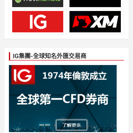
IG集團-全球知名外匯交易商