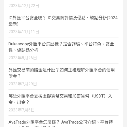
2023年12月22日
IG外匯平台安全嗎？ IG交易商評價及優點・缺點分析(2024
最新)
2023年11月11日
Dukascopy外匯平台怎麼樣？是否詐騙、平台特色、安全
性、優缺點分析
2023年8月26日
外匯交易商的贈金是什麼？如何正確理解外匯平台的信用
贈金？
2023年7月29日
哪些外匯平台支援虛擬貨幣交易和加密貨幣（USDT）入
金・出金？
2023年7月6日
AvaTrade外匯平台怎麼樣？ AvaTrade公司介紹、平台特