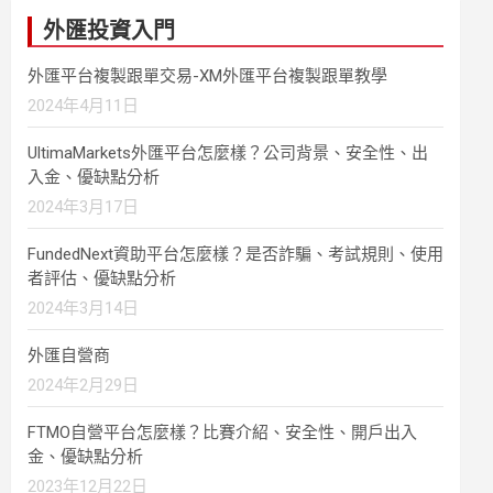
外匯投資入門
外匯平台複製跟單交易-XM外匯平台複製跟單教學
2024年4月11日
UltimaMarkets外匯平台怎麼樣？公司背景、安全性、出
入金、優缺點分析
2024年3月17日
FundedNext資助平台怎麼樣？是否詐騙、考試規則、使用
者評估、優缺點分析
2024年3月14日
外匯自營商
2024年2月29日
FTMO自營平台怎麼樣？比賽介紹、安全性、開戶出入
金、優缺點分析
2023年12月22日