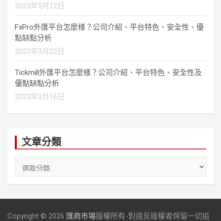
2023年5月12日
FxPro外匯平台怎麼樣？公司介紹、平台特色、安全性、優
點缺點分析
2023年3月22日
Tickmill外匯平台怎麼樣？公司介紹、平台特色、安全性及
優點缺點分析
2023年3月16日
文章分類
文
章
分
類
Copyright © 2026
匯商市場
版權所有-對違反版權者保留一切追