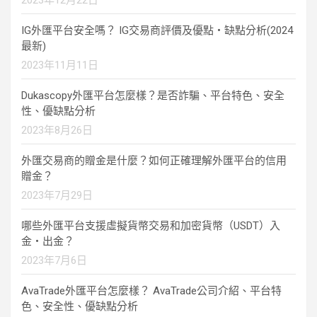
2023年12月22日
IG外匯平台安全嗎？ IG交易商評價及優點・缺點分析(2024
最新)
2023年11月11日
Dukascopy外匯平台怎麼樣？是否詐騙、平台特色、安全
性、優缺點分析
2023年8月26日
外匯交易商的贈金是什麼？如何正確理解外匯平台的信用
贈金？
2023年7月29日
哪些外匯平台支援虛擬貨幣交易和加密貨幣（USDT）入
金・出金？
2023年7月6日
AvaTrade外匯平台怎麼樣？ AvaTrade公司介紹、平台特
色、安全性、優缺點分析