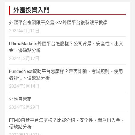
外匯投資入門
外匯平台複製跟單交易-XM外匯平台複製跟單教學
2024年4月11日
UltimaMarkets外匯平台怎麼樣？公司背景、安全性、出入
金、優缺點分析
2024年3月17日
FundedNext資助平台怎麼樣？是否詐騙、考試規則、使用
者評估、優缺點分析
2024年3月14日
外匯自營商
2024年2月29日
FTMO自營平台怎麼樣？比賽介紹、安全性、開戶出入金、
優缺點分析