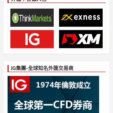
IG集團-全球知名外匯交易商