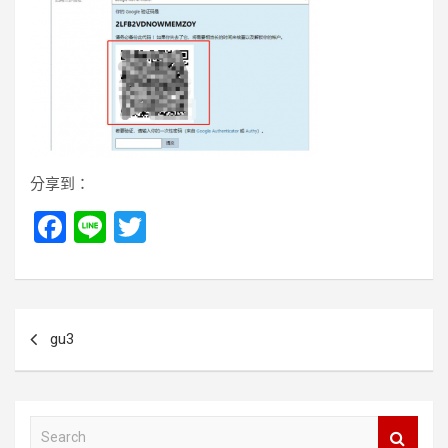
分享到：
F
Li
T
a
n
wi
ce
e
tt
b
er
文
gu3
o
章
o
導
k
覽
S
e