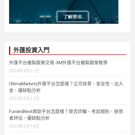
外匯投資入門
外匯平台複製跟單交易-XM外匯平台複製跟單教學
2024年4月11日
UltimaMarkets外匯平台怎麼樣？公司背景、安全性、出入
金、優缺點分析
2024年3月17日
FundedNext資助平台怎麼樣？是否詐騙、考試規則、使用
者評估、優缺點分析
2024年3月14日