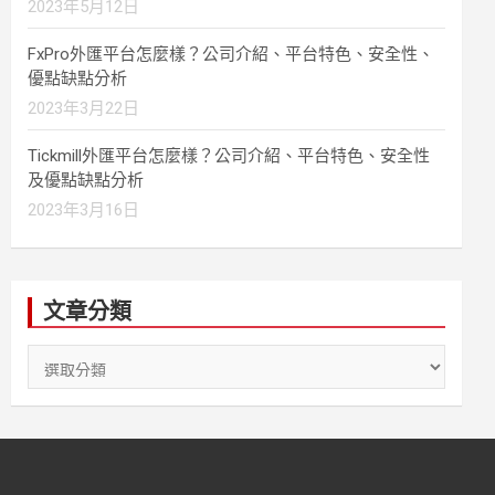
2023年5月12日
FxPro外匯平台怎麼樣？公司介紹、平台特色、安全性、
優點缺點分析
2023年3月22日
Tickmill外匯平台怎麼樣？公司介紹、平台特色、安全性
及優點缺點分析
2023年3月16日
文章分類
文
章
分
類