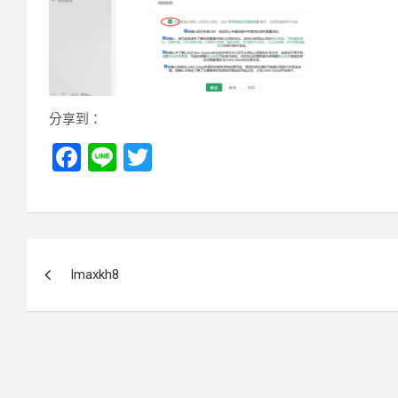
分享到：
F
Li
T
a
n
wi
ce
e
tt
b
er
文
o
lmaxkh8
章
o
k
導
覽