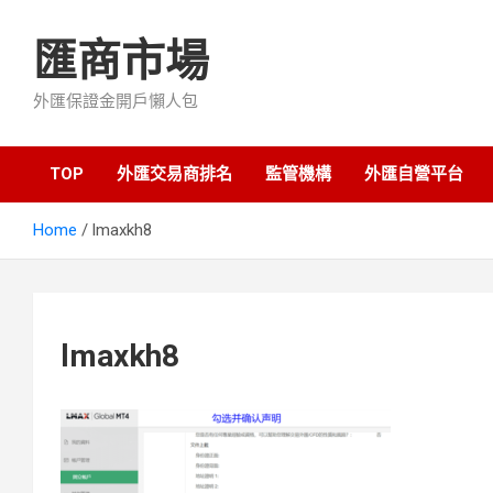
Skip
to
匯商市場
content
外匯保證金開戶懶人包
TOP
外匯交易商排名
監管機構
外匯自營平台
Home
lmaxkh8
lmaxkh8