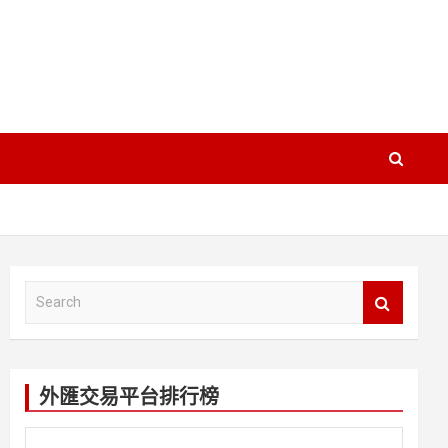
S
e
a
r
c
外匯交易平台排行榜
h