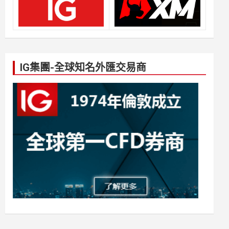
IG集團-全球知名外匯交易商