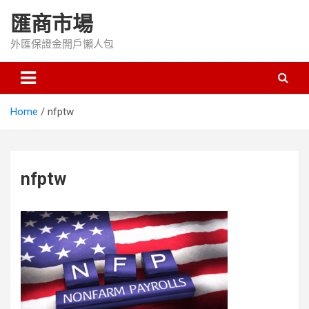
Skip
匯商市場
to
content
外匯保證金開戶懶人包
Home
nfptw
nfptw