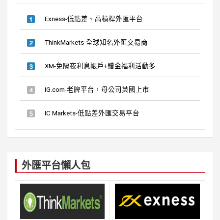
Exness-低點差、高槓桿外匯平台
ThinkMarkets-全球知名外匯交易商
XM-免隔夜利息帳戶+贈金福利活動多
IG.com-老牌平台，母公司英國上市
IC Markets-低點差外匯交易平台
外匯平台懶人包