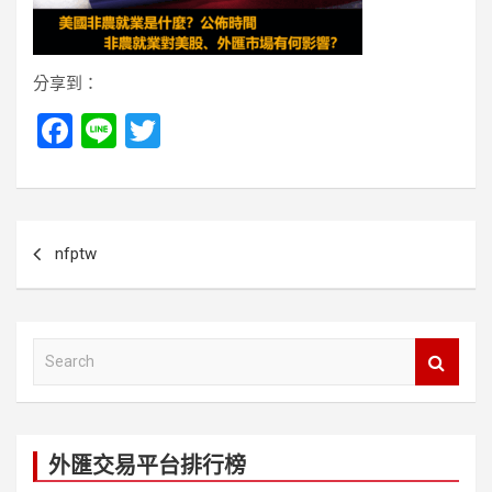
分享到：
F
Li
T
a
n
wi
ce
e
tt
b
er
文
nfptw
o
章
o
導
k
覽
S
e
a
r
c
外匯交易平台排行榜
h