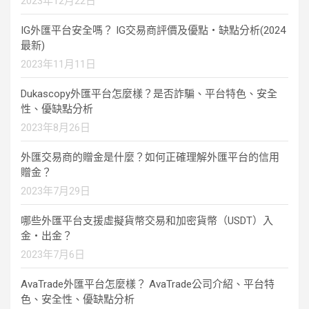
2023年12月22日
IG外匯平台安全嗎？ IG交易商評價及優點・缺點分析(2024
最新)
2023年11月11日
Dukascopy外匯平台怎麼樣？是否詐騙、平台特色、安全
性、優缺點分析
2023年8月26日
外匯交易商的贈金是什麼？如何正確理解外匯平台的信用
贈金？
2023年7月29日
哪些外匯平台支援虛擬貨幣交易和加密貨幣（USDT）入
金・出金？
2023年7月6日
AvaTrade外匯平台怎麼樣？ AvaTrade公司介紹、平台特
色、安全性、優缺點分析