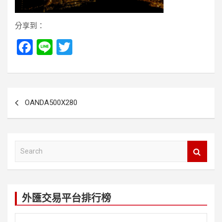
分享到：
F
Li
T
a
n
wi
ce
e
tt
b
er
文
OANDA500X280
o
章
o
導
k
覽
S
e
a
r
c
外匯交易平台排行榜
h