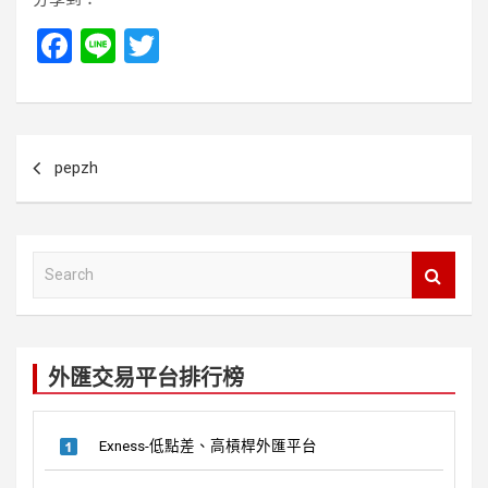
F
Li
T
a
n
wi
ce
e
tt
b
er
文
pepzh
o
章
o
導
k
覽
S
e
a
r
c
外匯交易平台排行榜
h
Exness-低點差、高槓桿外匯平台