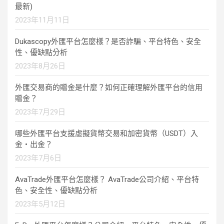
最新)
2023年11月11日
Dukascopy外匯平台怎麼樣？是否詐騙、平台特色、安全
性、優缺點分析
2023年8月26日
外匯交易商的贈金是什麼？如何正確理解外匯平台的信用
贈金？
2023年7月29日
哪些外匯平台支援虛擬貨幣交易和加密貨幣（USDT）入
金・出金？
2023年7月6日
AvaTrade外匯平台怎麼樣？ AvaTrade公司介紹、平台特
色、安全性、優缺點分析
2023年5月12日