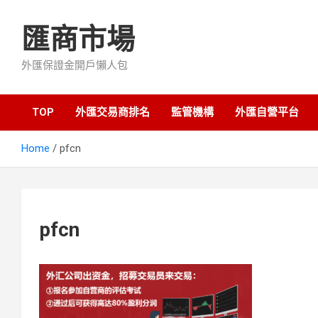
Skip
to
匯商市場
content
外匯保證金開戶懶人包
TOP
外匯交易商排名
監管機構
外匯自營平台
Home
pfcn
pfcn