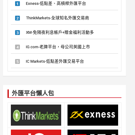
Exness-低點差、高槓桿外匯平台
ThinkMarkets-全球知名外匯交易商
XM-免隔夜利息帳戶+贈金福利活動多
IG.com-老牌平台，母公司英國上市
IC Markets-低點差外匯交易平台
外匯平台懶人包