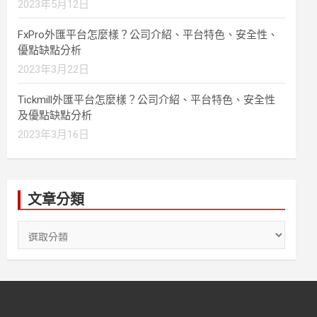
2023年5月12日
FxPro外匯平台怎麼樣？公司介紹、平台特色、安全性、
優點缺點分析
2023年3月22日
Tickmill外匯平台怎麼樣？公司介紹、平台特色、安全性
及優點缺點分析
2023年3月16日
文章分類
文
章
分
類