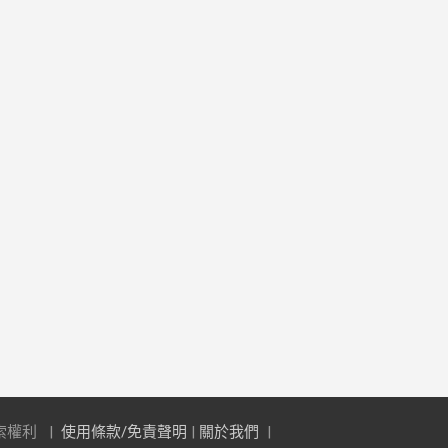
索權利
使用條款/免責聲明
|
關於我們