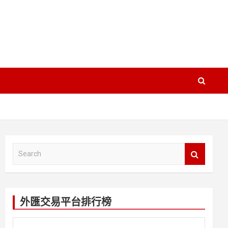
S
e
a
r
c
外匯交易平台排行榜
h