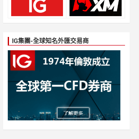
IG集團-全球知名外匯交易商