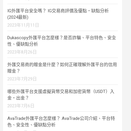
IG外匯平台安全嗎？ IG交易商評價及優點・缺點分析
(2024最新)
2023年11月11日
Dukascopy外匯平台怎麼樣？是否詐騙、平台特色、安全
性、優缺點分析
2023年8月26日
外匯交易商的贈金是什麼？如何正確理解外匯平台的信用
贈金？
2023年7月29日
哪些外匯平台支援虛擬貨幣交易和加密貨幣（USDT）入
金・出金？
2023年7月6日
AvaTrade外匯平台怎麼樣？ AvaTrade公司介紹、平台特
色、安全性、優缺點分析