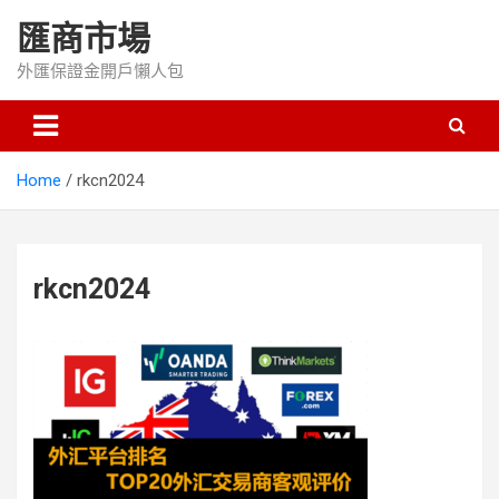
Skip
匯商市場
to
content
外匯保證金開戶懶人包
Home
rkcn2024
rkcn2024