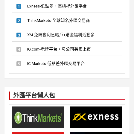
Exness-低點差、高槓桿外匯平台
ThinkMarkets-全球知名外匯交易商
XM-免隔夜利息帳戶+贈金福利活動多
IG.com-老牌平台，母公司英國上市
IC Markets-低點差外匯交易平台
外匯平台懶人包