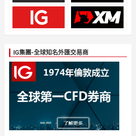
IG集團-全球知名外匯交易商