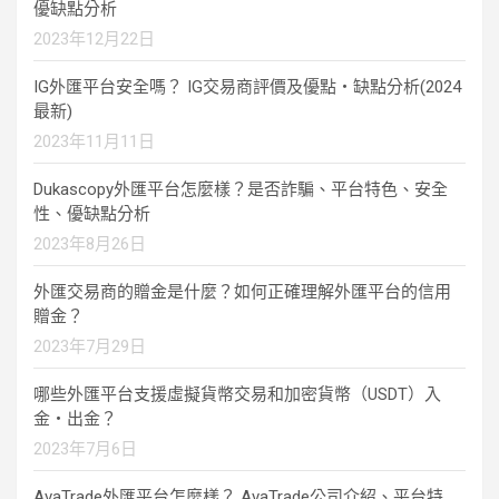
優缺點分析
2023年12月22日
IG外匯平台安全嗎？ IG交易商評價及優點・缺點分析(2024
最新)
2023年11月11日
Dukascopy外匯平台怎麼樣？是否詐騙、平台特色、安全
性、優缺點分析
2023年8月26日
外匯交易商的贈金是什麼？如何正確理解外匯平台的信用
贈金？
2023年7月29日
哪些外匯平台支援虛擬貨幣交易和加密貨幣（USDT）入
金・出金？
2023年7月6日
AvaTrade外匯平台怎麼樣？ AvaTrade公司介紹、平台特