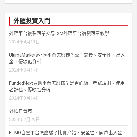
外匯投資入門
外匯平台複製跟單交易-XM外匯平台複製跟單教學
2024年4月11日
UltimaMarkets外匯平台怎麼樣？公司背景、安全性、出入
金、優缺點分析
2024年3月17日
FundedNext資助平台怎麼樣？是否詐騙、考試規則、使用
者評估、優缺點分析
2024年3月14日
外匯自營商
2024年2月29日
FTMO自營平台怎麼樣？比賽介紹、安全性、開戶出入金、