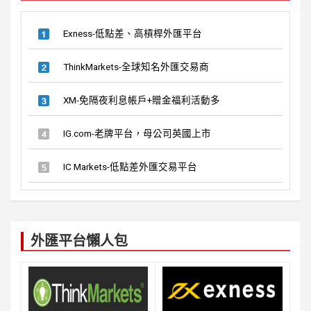
Exness-低點差、高槓桿外匯平台
ThinkMarkets-全球知名外匯交易商
XM-免隔夜利息帳戶+贈金福利活動多
IG.com-老牌平台，母公司英國上市
IC Markets-低點差外匯交易平台
外匯平台懶人包