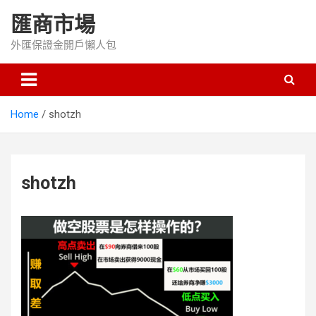
Skip
匯商市場
to
content
外匯保證金開戶懶人包
Home
shotzh
shotzh