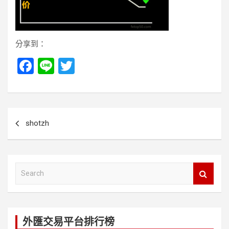
分享到：
F
Li
T
a
n
wi
ce
e
tt
b
er
文
shotzh
o
章
o
導
k
覽
S
e
a
r
c
外匯交易平台排行榜
h