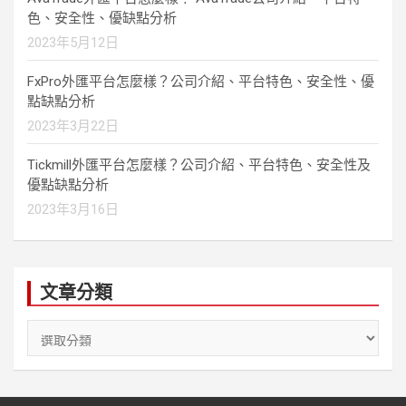
色、安全性、優缺點分析
2023年5月12日
FxPro外匯平台怎麼樣？公司介紹、平台特色、安全性、優
點缺點分析
2023年3月22日
Tickmill外匯平台怎麼樣？公司介紹、平台特色、安全性及
優點缺點分析
2023年3月16日
文章分類
文
章
分
類