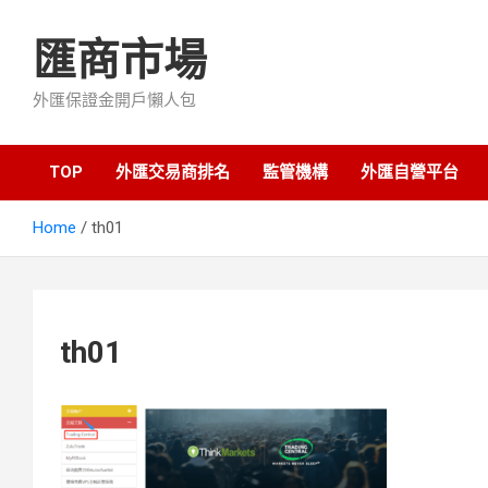
Skip
to
匯商市場
content
外匯保證金開戶懶人包
TOP
外匯交易商排名
監管機構
外匯自營平台
Home
th01
th01