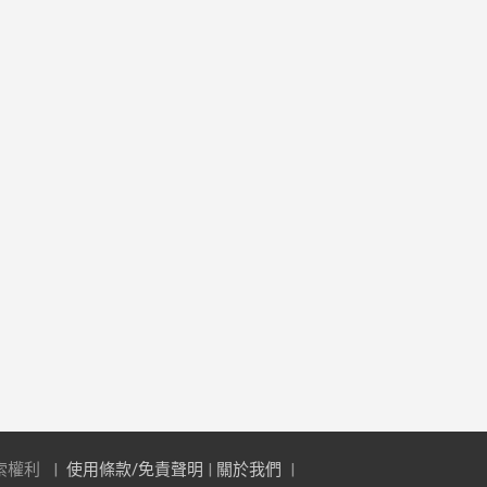
索權利
使用條款/免責聲明
|
關於我們