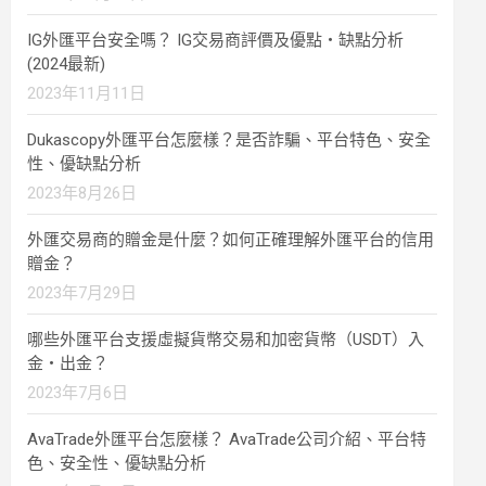
IG外匯平台安全嗎？ IG交易商評價及優點・缺點分析
(2024最新)
2023年11月11日
Dukascopy外匯平台怎麼樣？是否詐騙、平台特色、安全
性、優缺點分析
2023年8月26日
外匯交易商的贈金是什麼？如何正確理解外匯平台的信用
贈金？
2023年7月29日
哪些外匯平台支援虛擬貨幣交易和加密貨幣（USDT）入
金・出金？
2023年7月6日
AvaTrade外匯平台怎麼樣？ AvaTrade公司介紹、平台特
色、安全性、優缺點分析