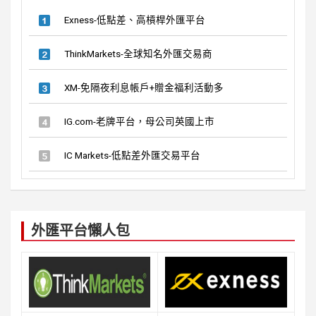
Exness-低點差、高槓桿外匯平台
ThinkMarkets-全球知名外匯交易商
XM-免隔夜利息帳戶+贈金福利活動多
IG.com-老牌平台，母公司英國上市
IC Markets-低點差外匯交易平台
外匯平台懶人包