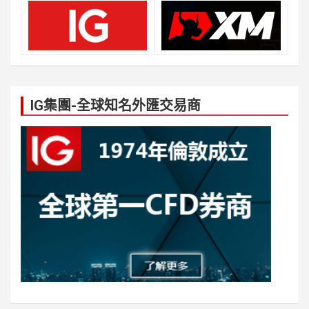
IG集團-全球知名外匯交易商