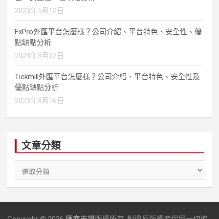
2023年5月12日
FxPro外匯平台怎麼樣？公司介紹、平台特色、安全性、優
點缺點分析
2023年3月22日
Tickmill外匯平台怎麼樣？公司介紹、平台特色、安全性及
優點缺點分析
2023年3月16日
文章分類
文
章
分
類