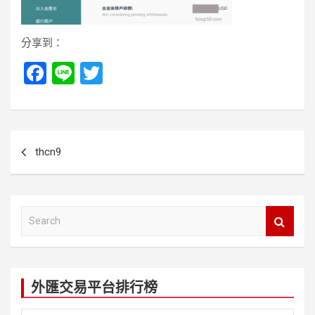
分享到：
F
Li
T
a
n
wi
ce
e
tt
b
er
文
thcn9
o
章
o
導
k
覽
S
e
a
r
c
外匯交易平台排行榜
h