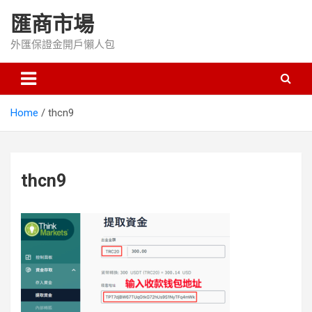
Skip
匯商市場
to
content
外匯保證金開戶懶人包
Home
thcn9
thcn9