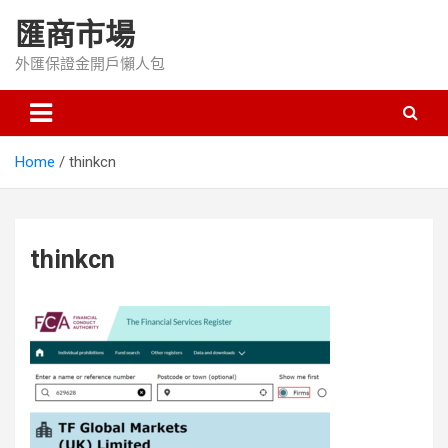
Skip
匯商市場
to
content
外匯保證金開戶懶人包
Home
thinkcn
thinkcn