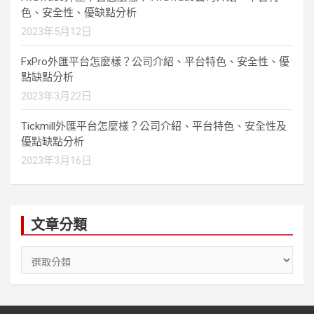
色、安全性、優缺點分析
2023年5月12日
FxPro外匯平台怎麼樣？公司介紹、平台特色、安全性、優
點缺點分析
2023年3月22日
Tickmill外匯平台怎麼樣？公司介紹、平台特色、安全性及
優點缺點分析
2023年3月16日
文章分類
文
章
分
類