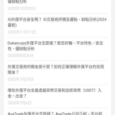
優缺點分析
2023年12月22日
IG外匯平台安全嗎？ IG交易商評價及優點・缺點分析(2024
最新)
2023年11月11日
Dukascopy外匯平台怎麼樣？是否詐騙、平台特色、安全
性、優缺點分析
2023年8月26日
外匯交易商的贈金是什麼？如何正確理解外匯平台的信用
贈金？
2023年7月29日
哪些外匯平台支援虛擬貨幣交易和加密貨幣（USDT）入
金・出金？
2023年7月6日
AvaTrade外匯平台怎麼樣？ AvaTrade公司介紹、平台特