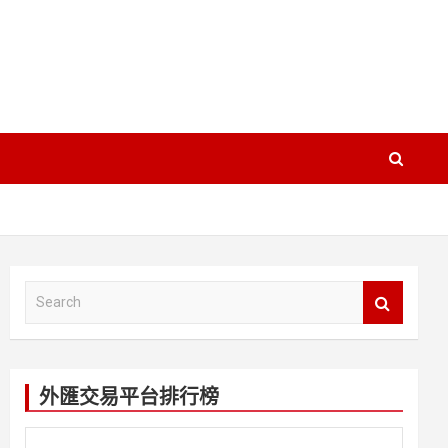
S
e
a
r
c
外匯交易平台排行榜
h