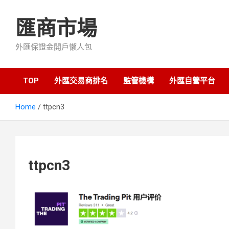
Skip
to
匯商市場
content
外匯保證金開戶懶人包
TOP
外匯交易商排名
監管機構
外匯自營平台
Home
ttpcn3
ttpcn3