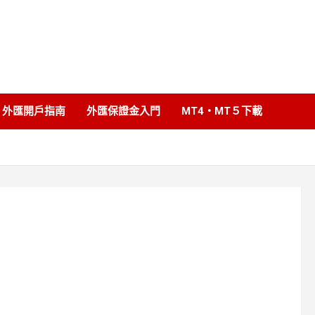
外匯開戶指南
外匯保證金入門
MT4・MT５下載