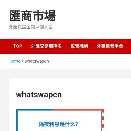
Skip
to
匯商市場
content
外匯保證金開戶懶人包
TOP
外匯交易商排名
監管機構
外匯自營平台
Home
whatswapcn
whatswapcn