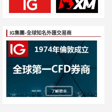
IG集團-全球知名外匯交易商