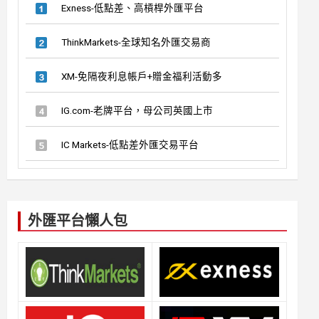
Exness-低點差、高槓桿外匯平台
ThinkMarkets-全球知名外匯交易商
XM-免隔夜利息帳戶+贈金福利活動多
IG.com-老牌平台，母公司英國上市
IC Markets-低點差外匯交易平台
外匯平台懶人包