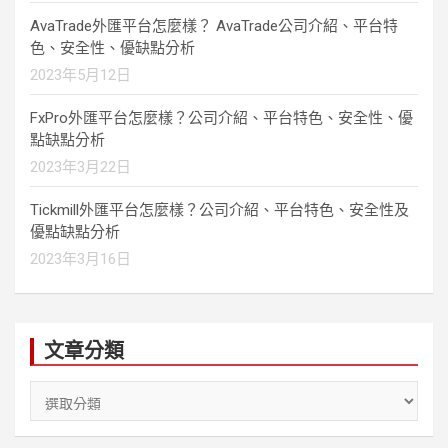
AvaTrade外匯平台怎麼樣？ AvaTrade公司介紹、平台特
色、安全性、優缺點分析
2023年5月12日
FxPro外匯平台怎麼樣？公司介紹、平台特色、安全性、優
點缺點分析
2023年3月22日
Tickmill外匯平台怎麼樣？公司介紹、平台特色、安全性及
優點缺點分析
2023年3月16日
文章分類
文
章
分