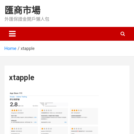
Skip
匯商市場
to
content
外匯保證金開戶懶人包
Home
xtapple
xtapple