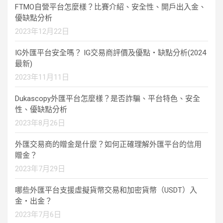
FTMO自營平台怎麼樣？比賽介紹、安全性、開戶出入金、
優缺點分析
2023年12月22日
IG外匯平台安全嗎？ IG交易商評價及優點・缺點分析(2024
最新)
2023年11月11日
Dukascopy外匯平台怎麼樣？是否詐騙、平台特色、安全
性、優缺點分析
2023年8月26日
外匯交易商的贈金是什麼？如何正確理解外匯平台的信用
贈金？
2023年7月29日
哪些外匯平台支援虛擬貨幣交易和加密貨幣（USDT）入
金・出金？
2023年7月6日